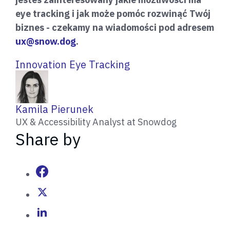
eye tracking i jak może pomóc rozwinąć Twój
biznes - czekamy na wiadomości pod adresem
ux@snow.dog
.
Innovation
Eye Tracking
W
Kamila Pierunek
r
UX & Accessibility Analyst at Snowdog
i
Share by
t
t
e
n
b
y