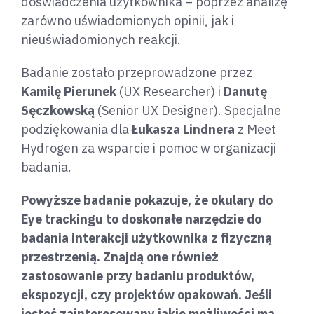
doświadczenia użytkownika – poprzez analizę
zarówno uświadomionych opinii, jak i
nieuświadomionych reakcji.
Badanie zostało przeprowadzone przez
Kamilę Pierunek
(UX Researcher) i
Danutę
Sęczkowską
(Senior UX Designer). Specjalne
podziękowania dla
Łukasza Lindnera
z Meet
Hydrogen za wsparcie i pomoc w organizacji
badania.
Powyższe badanie pokazuje, że okulary do
Eye trackingu to doskonałe narzędzie do
badania interakcji użytkownika z fizyczną
przestrzenią. Znajdą one również
zastosowanie przy badaniu produktów,
ekspozycji, czy projektów opakowań. Jeśli
jesteś zainteresowany jakie możliwości ma