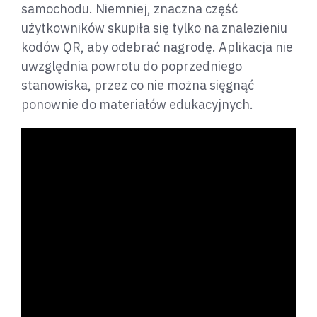
samochodu. Niemniej, znaczna część
użytkowników skupiła się tylko na znalezieniu
kodów QR, aby odebrać nagrodę. Aplikacja nie
uwzględnia powrotu do poprzedniego
stanowiska, przez co nie można sięgnąć
ponownie do materiałów edukacyjnych.