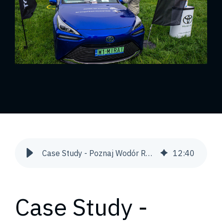
Case Study - Poznaj Wodór Roadshow - Badanie UX | Snowdog
12
:
40
Case Study -